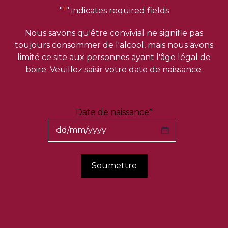
對區域經濟的貢獻
：我們為地區的經濟繁榮做出不
"
*
" indicates required fields
懈努力，時時確保我們產品的品質、我們的生產方
式體現我們的風土的優越性。
Nous savons qu'être convivial ne signifie pas
toujours consommer de l'alcool, mais nous avons
limité ce site aux personnes ayant l'âge légal de
我們的下一個目標是通過企業社會責任（RSE）認證。 這
boire. Veuillez saisir votre date de naissance.
將是我們在環保和永續發展領域的又一個里程碑。 這標誌
著我們在不久的將來正式達到這些公認標準的雄心，反映
了我們對社會和環境責任的持續承諾。
Date de naissance
*
DD
slash
MM
slash
YYYY