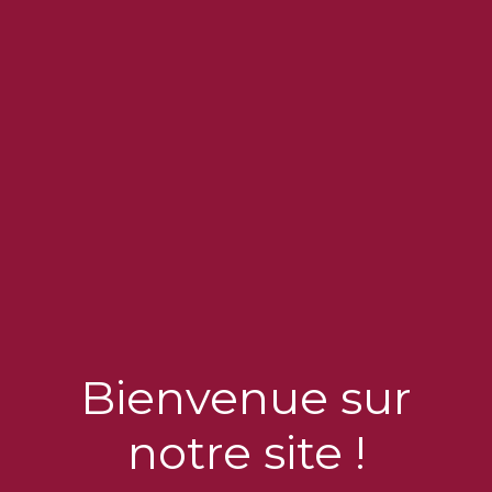
棄化學合成的農藥，並在最大程度的保護生物多樣性，同
時加強社會凝聚力，並預見應對氣候變遷帶來的挑戰。
為了實現這一目標，我們標註出了四個基本目標，並以此
為基準開展日常工作：
經濟可持續性
：我們致力於確保我們經濟活動的長
期可持續性，確保我們今天所做的每個決策都有助
於我們企業未來的健康和繁榮，並造福後代。
對環境的保護
：我們實行理性農業，限制病蟲害防
治產品的使用，並減少機械對土壤的干預的，努力
促進葡萄園的生物多樣性。
Bienvenue sur
社會福祉
：我們關注員工、當地社區和客戶的福
祉，這是我們工作的中心。 我們不斷努力，建立安
notre site !
全和愉悅的工作環境，從而使每個人都能受益。